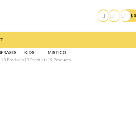
$
0
FF
S
FRASES
KIDS
MISTICO
10 Products
13 Products
19 Products