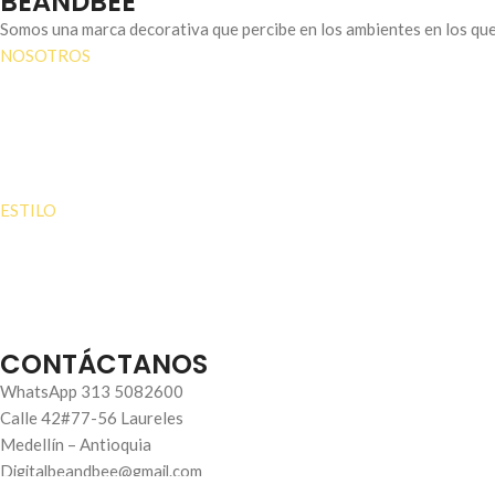
BEANDBEE
Somos una marca decorativa que percibe en los ambientes en los que 
NOSOTROS
Conócenos
Contacto
Iniciar sesión
Lista de deseos
ESTILO
Trípticos
Dípticos
Retablos
Sets
CONTÁCTANOS
WhatsApp 313 5082600
Calle 42#77-56 Laureles
Medellín – Antioquia
Digitalbeandbee@gmail.com