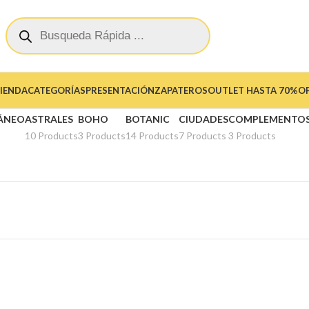
IENDA
CATEGORÍAS
PRESENTACIÓN
ZAPATEROS
OUTLET HASTA 70%O
ÁNEO
ASTRALES
BOHO
BOTANIC
CIUDADES
COMPLEMENTO
10 Products
3 Products
14 Products
7 Products
3 Products