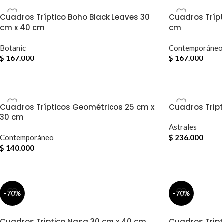
Cuadros Tríptico Boho Black Leaves 30
Cuadros Trípt
cm x 40 cm
cm
Botanic
Contemporáne
$
167.000
$
167.000
Cuadros Trípticos Geométricos 25 cm x
Cuadros Tript
30 cm
Astrales
Contemporáneo
$
236.000
$
140.000
-70%
-70%
Cuadros Triptico Nasa 30 cm x 40 cm
Cuadros Trip