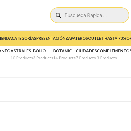
IENDA
CATEGORÍAS
PRESENTACIÓN
ZAPATEROS
OUTLET HASTA 70%O
ÁNEO
ASTRALES
BOHO
BOTANIC
CIUDADES
COMPLEMENTO
10 Products
3 Products
14 Products
7 Products
3 Products