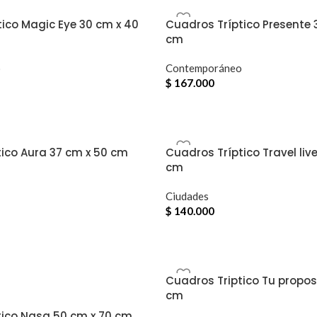
ico Magic Eye 30 cm x 40
Cuadros Tríptico Presente 
cm
o
Contemporáneo
$
167.000
ico Aura 37 cm x 50 cm
Cuadros Tríptico Travel live
cm
Ciudades
$
140.000
Cuadros Triptico Tu propos
cm
tico Nasa 50 cm x 70 cm