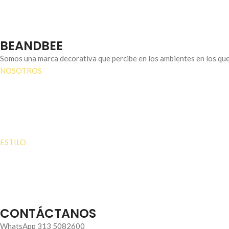
BEANDBEE
Somos una marca decorativa que percibe en los ambientes en los que 
NOSOTROS
Conócenos
Contacto
Iniciar sesión
Lista de deseos
ESTILO
Trípticos
Dípticos
Retablos
Sets
CONTÁCTANOS
WhatsApp 313 5082600