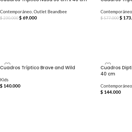
Contemporáneo
,
Outlet Beandbee
Contemporáne
$
69.000
$
173
$
230.000
$
577.000
Cuadros Tríptico Brave and Wild
Cuadros Dipt
40 cm
Kids
$
140.000
Contemporáne
$
144.000