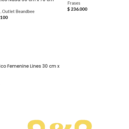
Frases
$
236.000
o
,
Outlet Beandbee
.100
ico Femenine Lines 30 cm x
o