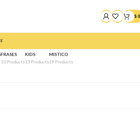
$
0
FF
S
FRASES
KIDS
MISTICO
10 Products
13 Products
19 Products