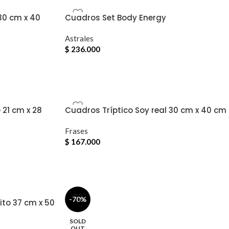
30 cm x 40
Cuadros Set Body Energy
Astrales
$
236.000
 21 cm x 28
Cuadros Tríptico Soy real 30 cm x 40 cm
Frases
$
167.000
-70%
ito 37 cm x 50
SOLD
OUT