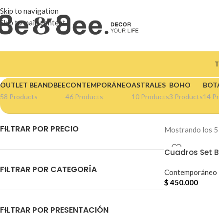
Skip to navigation
Skip to main content
T
OUTLET BEANDBEE
CONTEMPORÁNEO
ASTRALES
BOHO
BOT
58 Products
46 Products
10 Products
3 Products
14 P
FILTRAR POR PRECIO
Mostrando los 5
Cuadros Set Bl
FILTRAR POR CATEGORÍA
Contemporáneo
$
450.000
FILTRAR POR PRESENTACIÓN