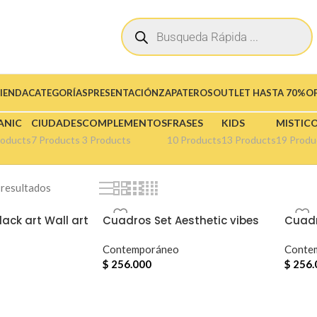
IENDA
CATEGORÍAS
PRESENTACIÓN
ZAPATEROS
OUTLET HASTA 70%O
ANIC
CIUDADES
COMPLEMENTOS
FRASES
KIDS
MISTIC
roducts
7 Products
3 Products
10 Products
13 Products
19 Produ
 resultados
ack art Wall art
Cuadros Set Aesthetic vibes
Cuadr
Contemporáneo
Conte
$
256.000
$
256.