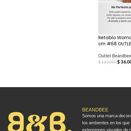
Retablo Woma
cm #68 OUTL
Outlet Beandbe
$
36.0
$
120.000
BEANDBEE
Somos una marca decorat
los ambientes en los que
extensiones visuales de n