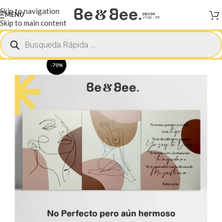
Skip to navigation
MENU
Skip to main content
Inicio
Outlet Beandbee
-70%