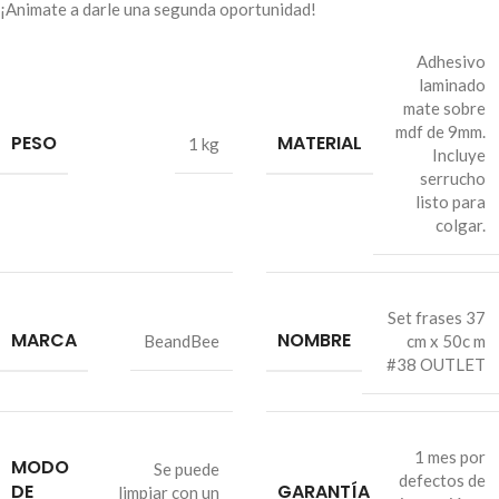
¡Animate a darle una segunda oportunidad!
Adhesivo
laminado
mate sobre
mdf de 9mm.
PESO
MATERIAL
1 kg
Incluye
serrucho
listo para
colgar.
Set frases 37
MARCA
NOMBRE
BeandBee
cm x 50c m
#38 OUTLET
1 mes por
MODO
Se puede
defectos de
DE
GARANTÍA
limpiar con un