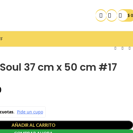
$
0
FF
 Soul 37 cm x 50 cm #17
0
AÑADIR AL CARRITO