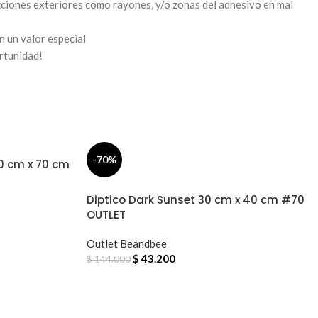
ciones exteriores como rayones, y/o zonas del adhesivo en mal
n un valor especial
rtunidad!
-70%
0 cm x 70 cm
Diptico Dark Sunset 30 cm x 40 cm #70
OUTLET
Outlet Beandbee
$
43.200
$
144.000