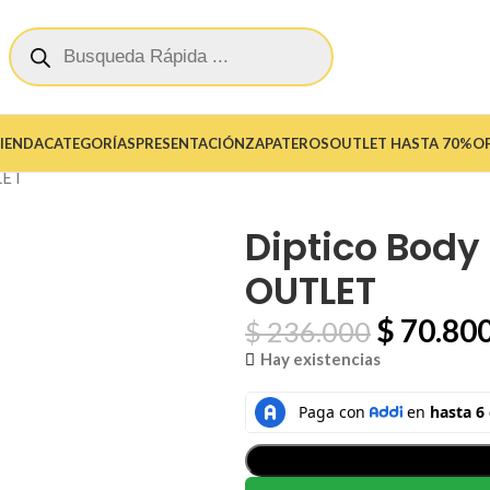
IENDA
CATEGORÍAS
PRESENTACIÓN
ZAPATEROS
OUTLET HASTA 70%O
LET
Diptico Body
OUTLET
$
70.80
$
236.000
Hay existencias