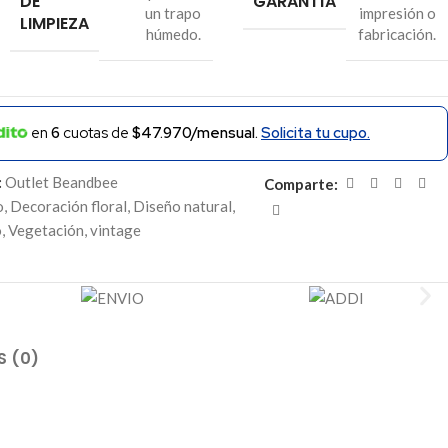
DE
GARANTÍA
un trapo
impresión o
LIMPIEZA
húmedo.
fabricación.
en
6
cuotas de
$47.970/mensual.
Solicita tu cupo.
:
Outlet Beandbee
Comparte:
o
,
Decoración floral
,
Diseño natural
,
o
,
Vegetación
,
vintage
S (0)