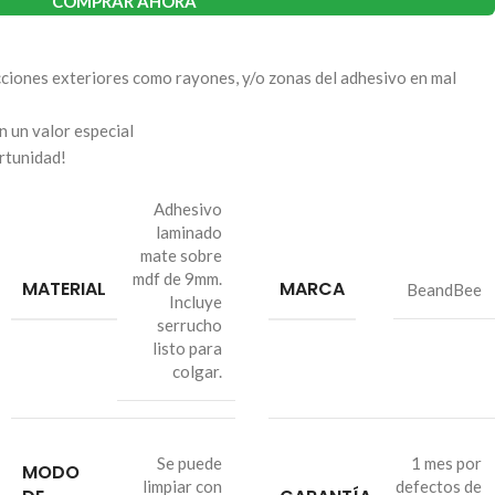
COMPRAR AHORA
ciones exteriores como rayones, y/o zonas del adhesivo en mal
n un valor especial
rtunidad!
Adhesivo
laminado
mate sobre
mdf de 9mm.
MATERIAL
MARCA
BeandBee
Incluye
serrucho
listo para
colgar.
Se puede
1 mes por
MODO
limpiar con
defectos de