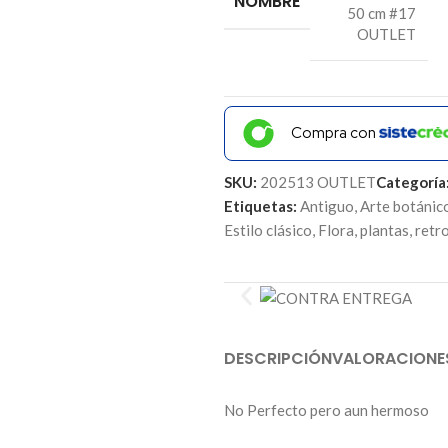
NOMBRE
50 cm #17
OUTLET
Compra con
SKU:
202513 OUTLET
Categoría
Etiquetas:
Antiguo
,
Arte botánic
Estilo clásico
,
Flora
,
plantas
,
retr
DESCRIPCIÓN
VALORACIONE
No Perfecto pero aun hermoso