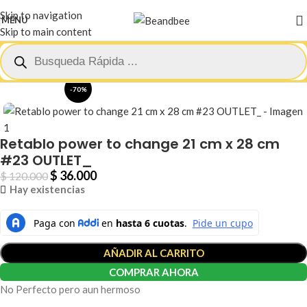
Skip to navigation
MENU
Skip to main content
Inicio
Outlet Beandbee
-70%
Retablo power to change 21 cm x 28 cm
#23 OUTLET_
$
36.000
$
120.000
Hay existencias
AÑADIR AL CARRITO
COMPRAR AHORA
No Perfecto pero aun hermoso