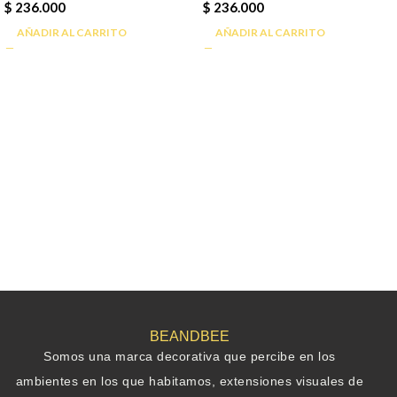
$
236.000
$
236.000
AÑADIR AL CARRITO
AÑADIR AL CARRITO
BEANDBEE
Somos una marca decorativa que percibe en los
ambientes en los que habitamos, extensiones visuales de