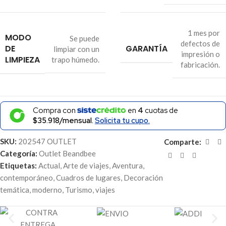
1 mes por
MODO
Se puede
defectos de
DE
GARANTÍA
limpiar con un
impresión o
LIMPIEZA
trapo húmedo.
fabricación.
Compra con
en
4
cuotas de
$35.918/mensual.
Solicita tu cupo.
SKU:
202547 OUTLET
Comparte:
Categoría:
Outlet Beandbee
Etiquetas:
Actual
,
Arte de viajes
,
Aventura
,
contemporáneo
,
Cuadros de lugares
,
Decoración
temática
,
moderno
,
Turismo
,
viajes