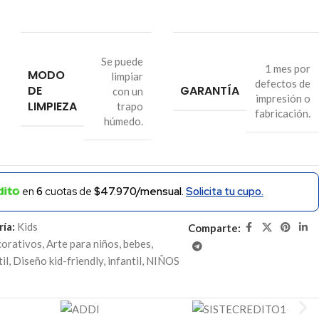
Se puede
1 mes por
MODO
limpiar
defectos de
DE
GARANTÍA
con un
impresión o
LIMPIEZA
trapo
fabricación.
húmedo.
en
6
cuotas de
$47.970/mensual.
Solicita tu cupo.
ía:
Kids
Comparte:
corativos
,
Arte para niños
,
bebes
,
il
,
Diseño kid-friendly
,
infantil
,
NIÑOS