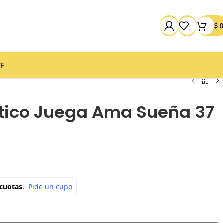
$
0
FF
ptico Juega Ama Sueña 37