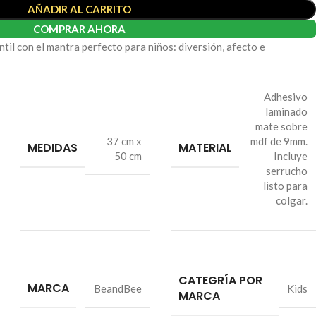
AÑADIR AL CARRITO
COMPRAR AHORA
ntil con el mantra perfecto para niños: diversión, afecto e
Adhesivo
laminado
mate sobre
37 cm x
mdf de 9mm.
MEDIDAS
MATERIAL
50 cm
Incluye
serrucho
listo para
colgar.
CATEGRÍA POR
MARCA
BeandBee
Kids
MARCA