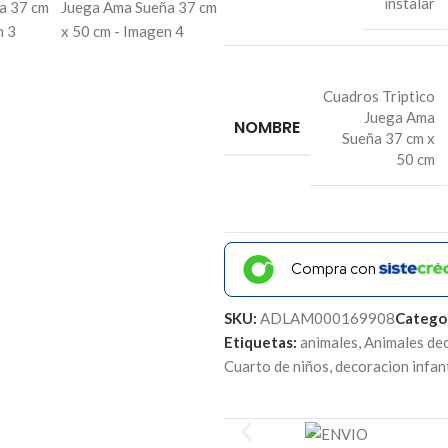
instalar
Cuadros Triptico
Juega Ama
NOMBRE
Sueña 37 cm x
50 cm
Compra con
SKU:
ADLAM000169908
Categor
Etiquetas:
animales
,
Animales de
Cuarto de niños
,
decoracion infant