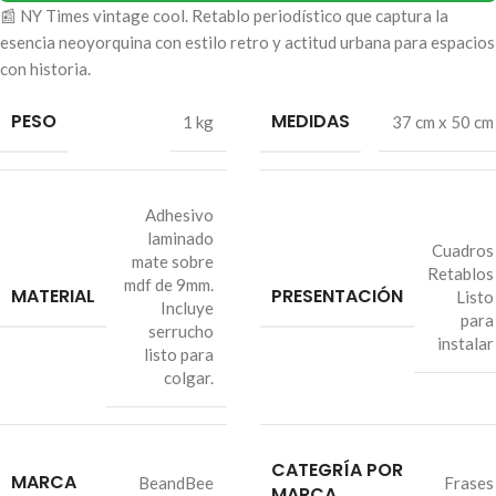
📰 NY Times vintage cool. Retablo periodístico que captura la
esencia neoyorquina con estilo retro y actitud urbana para espacios
con historia.
PESO
MEDIDAS
1 kg
37 cm x 50 cm
Adhesivo
laminado
Cuadros
mate sobre
Retablos
mdf de 9mm.
MATERIAL
PRESENTACIÓN
Listo
Incluye
para
serrucho
instalar
listo para
colgar.
CATEGRÍA POR
MARCA
BeandBee
Frases
MARCA