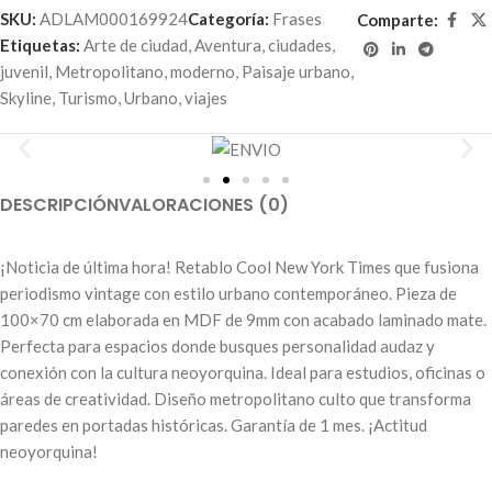
SKU:
ADLAM000169924
Categoría:
Frases
Comparte:
Etiquetas:
Arte de ciudad
,
Aventura
,
ciudades
,
juvenil
,
Metropolitano
,
moderno
,
Paisaje urbano
,
Skyline
,
Turismo
,
Urbano
,
viajes
DESCRIPCIÓN
VALORACIONES (0)
¡Noticia de última hora! Retablo Cool New York Times que fusiona
periodismo vintage con estilo urbano contemporáneo. Pieza de
100×70 cm elaborada en MDF de 9mm con acabado laminado mate.
Perfecta para espacios donde busques personalidad audaz y
conexión con la cultura neoyorquina. Ideal para estudios, oficinas o
áreas de creatividad. Diseño metropolitano culto que transforma
paredes en portadas históricas. Garantía de 1 mes. ¡Actitud
neoyorquina!