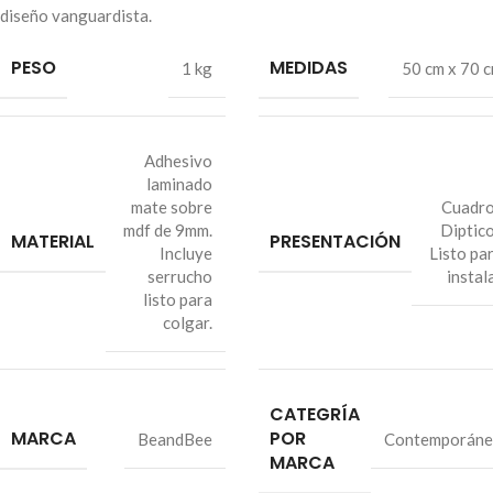
diseño vanguardista.
PESO
MEDIDAS
1 kg
50 cm x 70 
Adhesivo
laminado
mate sobre
Cuadr
mdf de 9mm.
Diptic
MATERIAL
PRESENTACIÓN
Incluye
Listo pa
serrucho
instal
listo para
colgar.
CATEGRÍA
MARCA
POR
BeandBee
Contemporán
MARCA