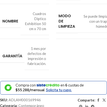
Cuadros
MODO
Se puede limpi
Diptico
NOMBRE
DE
con un tra
Exhibition 50
LIMPIEZA
húmed
cm x 70 cm
1 mes por
defectos de
GARANTÍA
impresión o
fabricación.
Compra con
en
6
cuotas de
$55.288/mensual.
Solicita tu cupo.
SKU:
ADLAM000169946
Comparte:
Categoría:
Contemporáneo