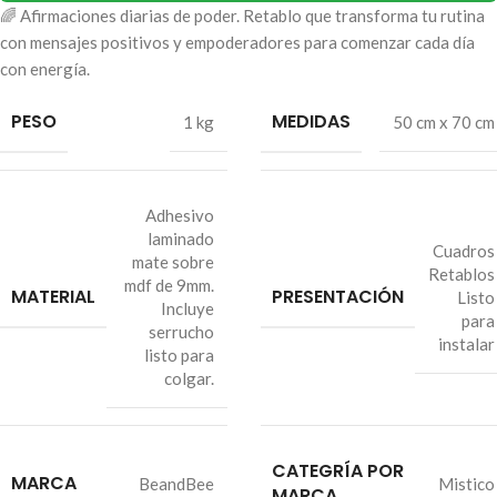
🌈 Afirmaciones diarias de poder. Retablo que transforma tu rutina
con mensajes positivos y empoderadores para comenzar cada día
con energía.
PESO
MEDIDAS
1 kg
50 cm x 70 cm
Adhesivo
laminado
Cuadros
mate sobre
Retablos
mdf de 9mm.
MATERIAL
PRESENTACIÓN
Listo
Incluye
para
serrucho
instalar
listo para
colgar.
CATEGRÍA POR
MARCA
BeandBee
Mistico
MARCA