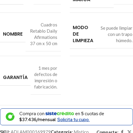
Cuadros
MODO
Se puede limpiar
Retablo Daily
NOMBRE
DE
con un trapo
Afirmations
LIMPIEZA
húmedo.
37 cm x 50 cm
1 mes por
defectos de
GARANTÍA
impresión o
fabricación.
Compra con
en
5
cuotas de
$37.436/mensual.
Solicita tu cupo.
SKU:
ADLAM000169979
Categoría:
Mistico
Comparte: