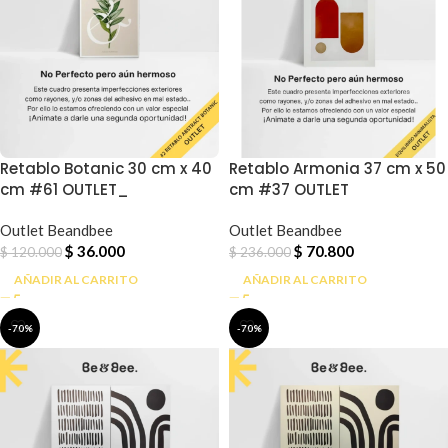
Retablo Botanic 30 cm x 40
Retablo Armonia 37 cm x 50
cm #61 OUTLET_
cm #37 OUTLET
Outlet Beandbee
Outlet Beandbee
$
36.000
$
70.800
$
120.000
$
236.000
AÑADIR AL CARRITO
AÑADIR AL CARRITO
-70%
-70%