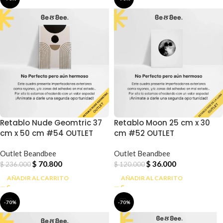
Retablo Nude Geomtric 37
Retablo Moon 25 cm x 30
cm x 50 cm #54 OUTLET
cm #52 OUTLET
Outlet Beandbee
Outlet Beandbee
$
70.800
$
36.000
$
236.000
$
120.000
AÑADIR AL CARRITO
AÑADIR AL CARRITO
-70%
-70%