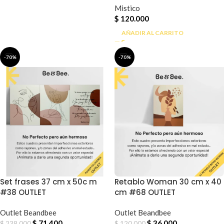
Mistico
$
120.000
AÑADIR AL CARRITO
-70%
-70%
Set frases 37 cm x 50c m
Retablo Woman 30 cm x 40
#38 OUTLET
cm #68 OUTLET
Outlet Beandbee
Outlet Beandbee
$
71.400
$
36.000
$
238.000
$
120.000