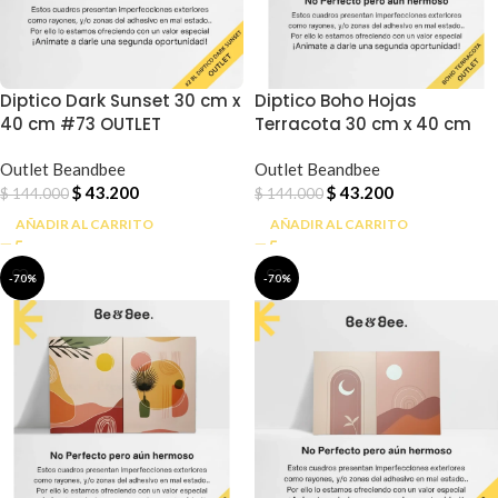
Diptico Dark Sunset 30 cm x
Diptico Boho Hojas
40 cm #73 OUTLET
Terracota 30 cm x 40 cm
#9 OUTLET_
Outlet Beandbee
Outlet Beandbee
$
43.200
$
43.200
$
144.000
$
144.000
AÑADIR AL CARRITO
AÑADIR AL CARRITO
-70%
-70%