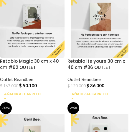
Retablo Magic 30 cm x 40
Retablo its yours 30 cm x
cm #62 OUTLET
40 cm #36 OUTLET
Outlet Beandbee
Outlet Beandbee
$
50.100
$
36.000
$
167.000
$
120.000
AÑADIR AL CARRITO
AÑADIR AL CARRITO
-70%
-70%