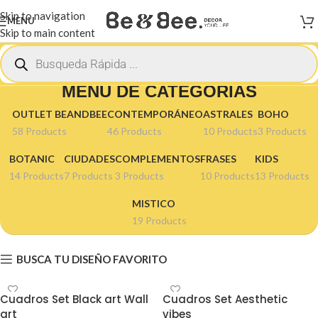
Skip to navigation
MENU
Skip to main content
MENÚ DE CATEGORÍAS
OUTLET BEANDBEE
CONTEMPORÁNEO
ASTRALES
BOHO
58 Products
46 Products
10 Products
3 Products
BOTANIC
CIUDADES
COMPLEMENTOS
FRASES
KIDS
14 Products
7 Products
3 Products
10 Products
13 Products
MISTICO
19 Products
BUSCA TU DISEÑO FAVORITO
Cuadros Set Black art Wall
Cuadros Set Aesthetic
art
vibes