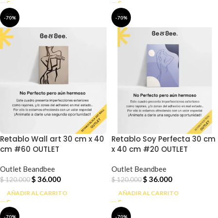
-70%
-70%
Retablo Wall art 30 cm x 40
Retablo Soy Perfecta 30 cm
cm #60 OUTLET
x 40 cm #20 OUTLET
Outlet Beandbee
Outlet Beandbee
$
36.000
$
36.000
$
120.000
$
120.000
AÑADIR AL CARRITO
AÑADIR AL CARRITO
-70%
-70%