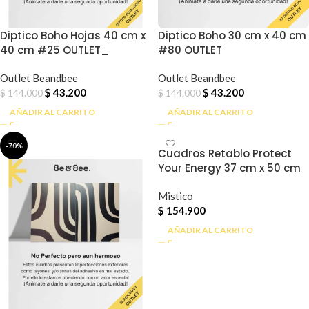
Diptico Boho Hojas 40 cm x
Diptico Boho 30 cm x 40 cm
40 cm #25 OUTLET_
#80 OUTLET
Outlet Beandbee
Outlet Beandbee
$
43.200
$
43.200
$
144.000
$
144.000
AÑADIR AL CARRITO
AÑADIR AL CARRITO
-70%
Cuadros Retablo Protect
Your Energy 37 cm x 50 cm
Mistico
$
154.900
AÑADIR AL CARRITO