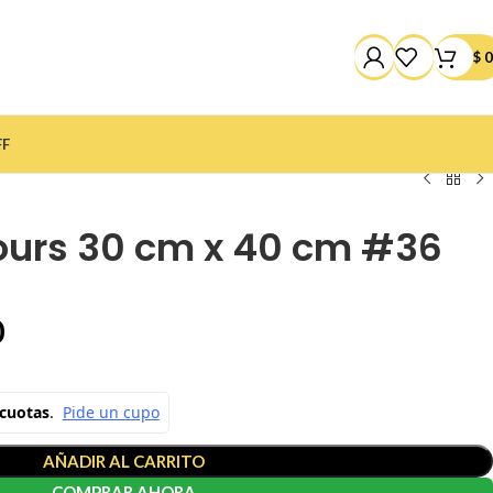
$
0
FF
yours 30 cm x 40 cm #36
0
AÑADIR AL CARRITO
COMPRAR AHORA