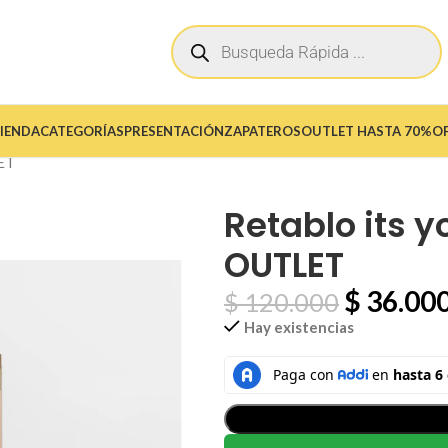
IENDA
CATEGORÍAS
PRESENTACIÓN
ZAPATEROS
OUTLET HASTA 70%O
LET
Retablo its 
OUTLET
$
36.00
$
120.000
Hay existencias