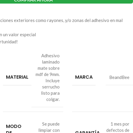
ciones exteriores como rayones, y/o zonas del adhesivo en mal
n un valor especial
rtunidad!
Adhesivo
laminado
mate sobre
mdf de 9mm.
MATERIAL
MARCA
BeandBee
Incluye
serrucho
listo para
colgar.
Se puede
1 mes por
MODO
limpiar con
defectos de
DE
GARANTÍA