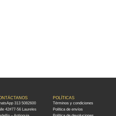
ONTÁCTANOS
POLÍTICAS
atsApp 313 5082600
Términos y condiciones
lle 42#77-56 Laureles
Política de envíos
dellín – Antioquia
Política de devoluciones