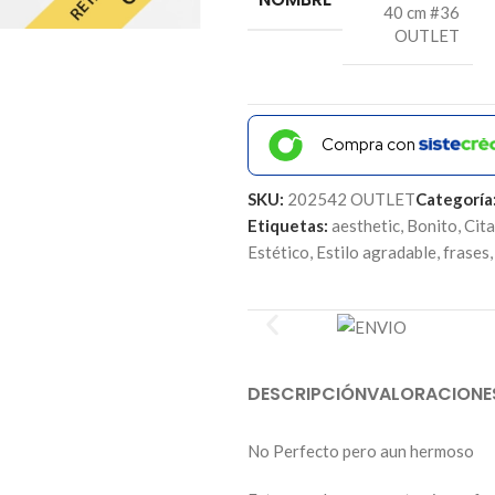
40 cm #36
OUTLET
Compra con
SKU:
202542 OUTLET
Categoría
Etiquetas:
aesthetic
,
Bonito
,
Cita
Estético
,
Estilo agradable
,
frases
,
DESCRIPCIÓN
VALORACIONE
No Perfecto pero aun hermoso