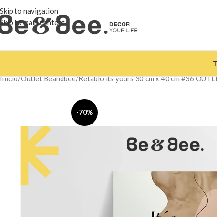
Skip to navigation
Skip to main content
T
Inicio
Outlet Beandbee
Retablo its yours 30 cm x 40 cm #36 OUT
-70%