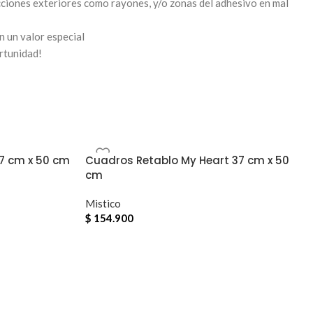
ciones exteriores como rayones, y/o zonas del adhesivo en mal
n un valor especial
rtunidad!
7 cm x 50 cm
Cuadros Retablo My Heart 37 cm x 50
cm
Mistico
$
154.900