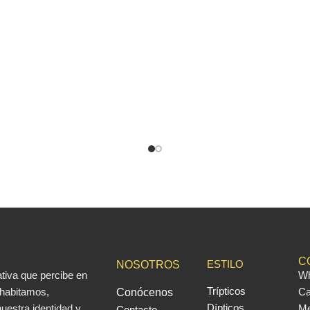
C
ESTILO
NOSOTROS
iva que percibe en
Wh
Trípticos
 habitamos,
Ca
Conócenos
uestra identidad y
Dípticos
Me
Contacto