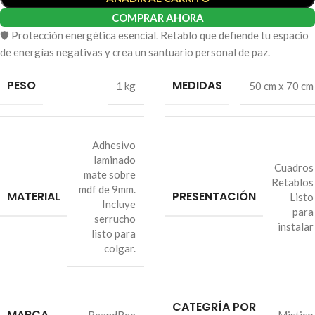
COMPRAR AHORA
🛡️ Protección energética esencial. Retablo que defiende tu espacio
de energías negativas y crea un santuario personal de paz.
PESO
MEDIDAS
1 kg
50 cm x 70 cm
Adhesivo
laminado
Cuadros
mate sobre
Retablos
mdf de 9mm.
MATERIAL
PRESENTACIÓN
Listo
Incluye
para
serrucho
instalar
listo para
colgar.
CATEGRÍA POR
MARCA